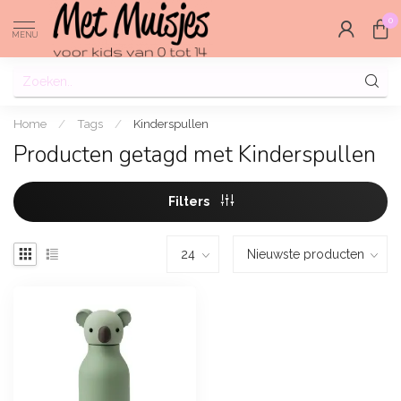
0
MENU
Home
/
Tags
/
Kinderspullen
Producten getagd met Kinderspullen
Filters