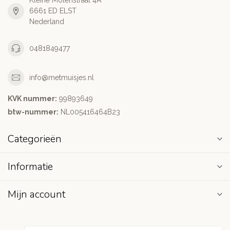
Kleine Molenstraat 4A
6661 ED ELST
Nederland
0481849477
info@metmuisjes.nl
KVK nummer:
99893649
btw-nummer:
NL005416464B23
Categorieën
Informatie
Mijn account