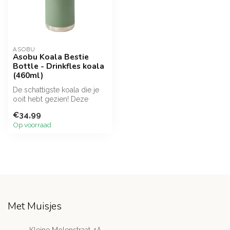
ASOBU
Asobu Koala Bestie
Bottle - Drinkfles koala
(460ml)
De schattigste koala die je
ooit hebt gezien! Deze
Asobu drinkfles is de ideale
€34,99
...
Op voorraad
Met Muisjes