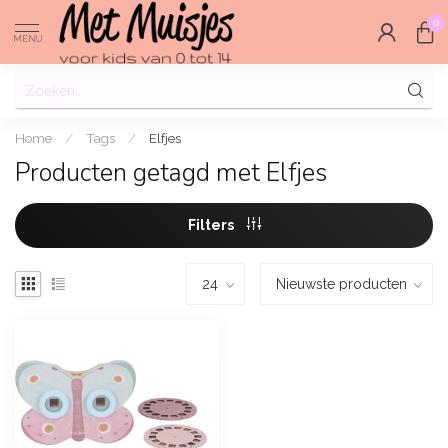
0
MENU
Home
/
Tags
/
Elfjes
Producten getagd met Elfjes
Filters