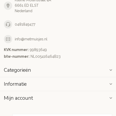
Kleine Molenstraat 4A
6661 ED ELST
Nederland
0481849477
info@metmuisjes.nl
KVK nummer:
99893649
btw-nummer:
NL005416464B23
Categorieën
Informatie
Mijn account