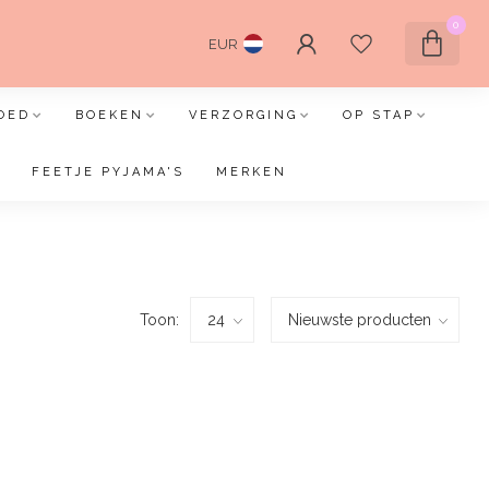
0
EUR
OED
BOEKEN
VERZORGING
OP STAP
FEETJE PYJAMA'S
MERKEN
Toon: