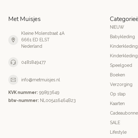
Met Muisjes
Categorie
NIEUW
Kleine Molenstraat 4A
Babykleding
6661 ED ELST
Nederland
Kinderkleding
Kinderkleding
0481849477
Speelgoed
Boeken
info@metmuisjes.nl
Verzorging
KVK nummer:
99893649
Op stap
btw-nummer:
NL005416464B23
Kaarten
Cadeaubonne
SALE
Lifestyle