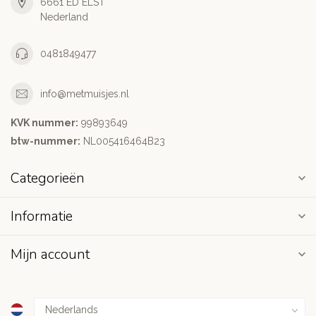
6661 ED ELST
Nederland
0481849477
info@metmuisjes.nl
KVK nummer:
99893649
btw-nummer:
NL005416464B23
Categorieën
Informatie
Mijn account