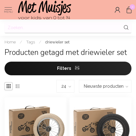
0
MENU
Home
/
Tags
/
driewieler set
Producten getagd met driewieler set
Filters