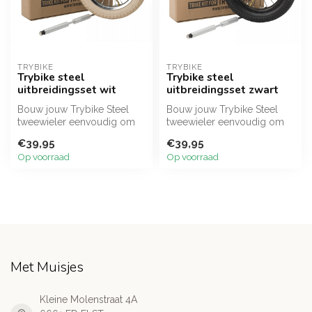
TRYBIKE
TRYBIKE
Trybike steel
Trybike steel
uitbreidingsset wit
uitbreidingsset zwart
Bouw jouw Trybike Steel
Bouw jouw Trybike Steel
tweewieler eenvoudig om
tweewieler eenvoudig om
naar een stabiele driewieler
naar een stabiele driewieler
€39,95
€39,95
met...
met...
Op voorraad
Op voorraad
Met Muisjes
Kleine Molenstraat 4A