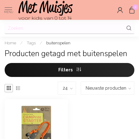
0
MENU
Home
/
Tags
/
buitenspelen
Producten getagd met buitenspelen
Filters