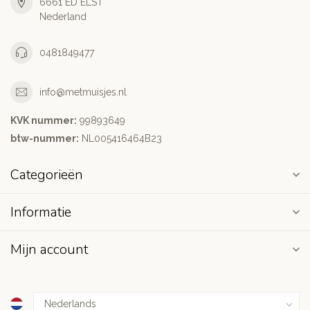
6661 ED ELST
Nederland
0481849477
info@metmuisjes.nl
KVK nummer:
99893649
btw-nummer:
NL005416464B23
Categorieën
Informatie
Mijn account