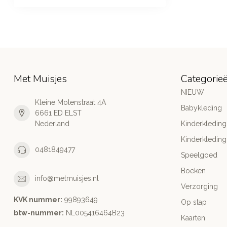
Met Muisjes
Categorie
NIEUW
Kleine Molenstraat 4A
Babykleding
6661 ED ELST
Nederland
Kinderkleding
Kinderkleding
0481849477
Speelgoed
Boeken
info@metmuisjes.nl
Verzorging
KVK nummer:
99893649
Op stap
btw-nummer:
NL005416464B23
Kaarten