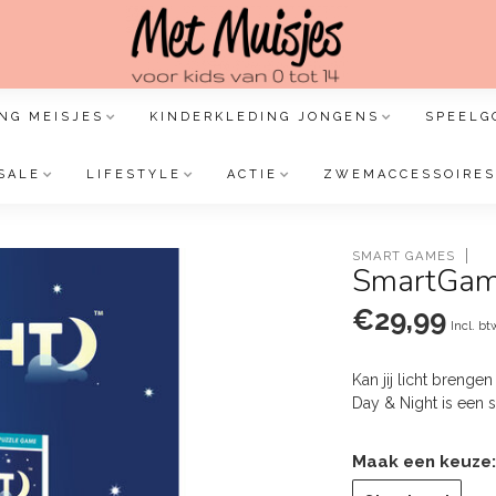
NG MEISJES
KINDERKLEDING JONGENS
SPEELG
SALE
LIFESTYLE
ACTIE
ZWEMACCESSOIRES
SMART GAMES
SmartGam
€29,99
Incl. bt
Kan jij licht brengen
Day & Night is een 
Maak een keuze