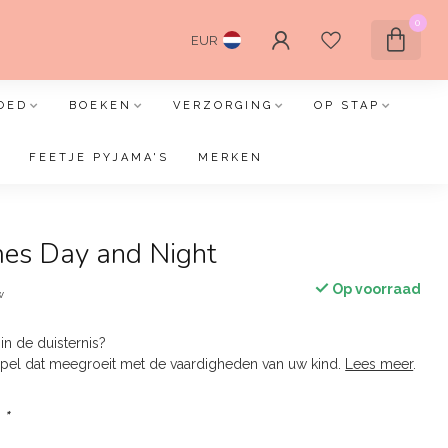
0
EUR
OED
BOEKEN
VERZORGING
OP STAP
FEETJE PYJAMA'S
MERKEN
es Day and Night
Op voorraad
w
 in de duisternis?
spel dat meegroeit met de vaardigheden van uw kind.
Lees meer
.
:
*