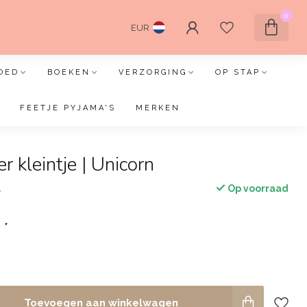
0
EUR
OED
BOEKEN
VERZORGING
OP STAP
FEETJE PYJAMA'S
MERKEN
r kleintje | Unicorn
Op voorraad
w
:
*
Toevoegen aan winkelwagen