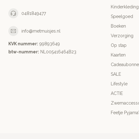
Kinderkleding
0481849477
Speelgoed
Boeken
info@metmuisjes.nl
Verzorging
KVK nummer:
99893649
Op stap
btw-nummer:
NL005416464B23
Kaarten
Cadeaubonne
SALE
Lifestyle
ACTIE
Zwemaccesso
Feetje Pyjama