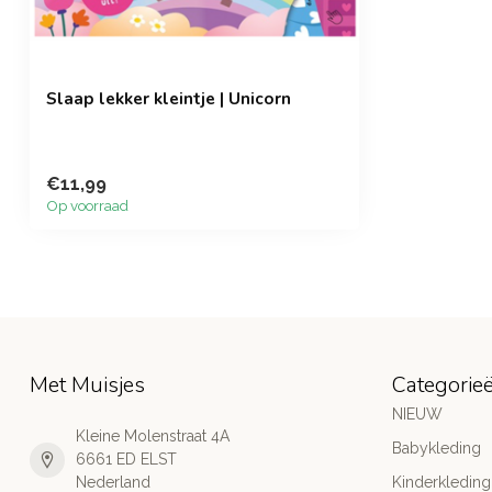
Slaap lekker kleintje | Unicorn
€11,99
Op voorraad
Met Muisjes
Categorie
NIEUW
Kleine Molenstraat 4A
Babykleding
6661 ED ELST
Nederland
Kinderkleding