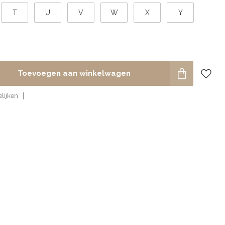
T
U
V
W
X
Y
Toevoegen aan winkelwagen
lijken