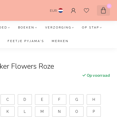
0
EUR
OED
BOEKEN
VERZORGING
OP STAP
FEETJE PYJAMA'S
MERKEN
ker Flowers Roze
Op voorraad
C
D
E
F
G
H
K
L
M
N
O
P