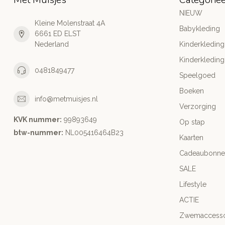
NIEUW
Kleine Molenstraat 4A
Babykleding
6661 ED ELST
Nederland
Kinderkleding
Kinderkleding
0481849477
Speelgoed
Boeken
info@metmuisjes.nl
Verzorging
KVK nummer:
99893649
Op stap
btw-nummer:
NL005416464B23
Kaarten
Cadeaubonne
SALE
Lifestyle
ACTIE
Zwemaccesso