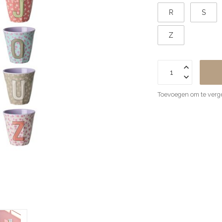
R
S
Z
Toevoegen om te verge