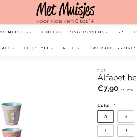
NG MEISJES
KINDERKLEDING JONGENS
SPEELG
SALE
LIFESTYLE
ACTIE
ZWEMACCESSOIRES
RICE
Alfabet be
€7,90
Incl. btw
Color:
*
A
B
I
J