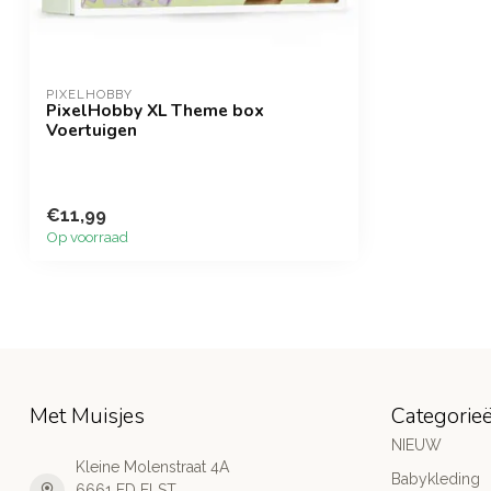
PIXELHOBBY
PixelHobby XL Theme box
Voertuigen
€11,99
Op voorraad
Met Muisjes
Categorie
NIEUW
Kleine Molenstraat 4A
Babykleding
6661 ED ELST