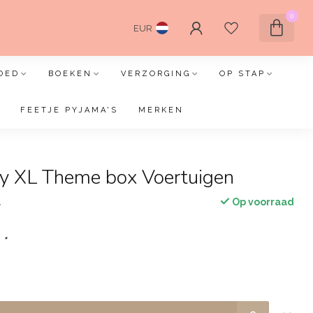
0
EUR
OED
BOEKEN
VERZORGING
OP STAP
FEETJE PYJAMA'S
MERKEN
y XL Theme box Voertuigen
Op voorraad
w
:
*