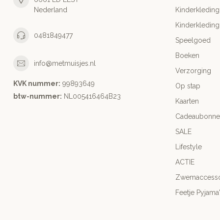
Nederland
Kinderkleding
Kinderkleding
0481849477
Speelgoed
Boeken
info@metmuisjes.nl
Verzorging
KVK nummer:
99893649
Op stap
btw-nummer:
NL005416464B23
Kaarten
Cadeaubonne
SALE
Lifestyle
ACTIE
Zwemaccesso
Feetje Pyjama