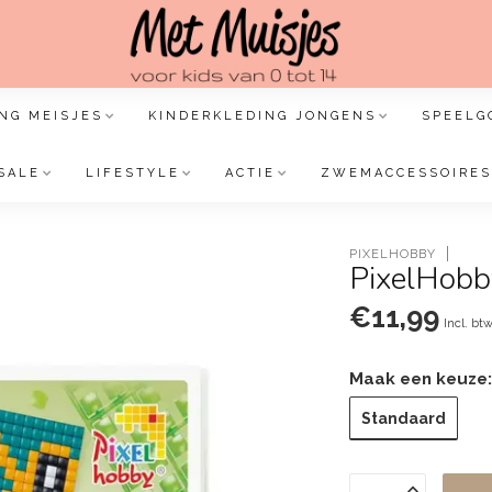
NG MEISJES
KINDERKLEDING JONGENS
SPEELG
SALE
LIFESTYLE
ACTIE
ZWEMACCESSOIRES
PIXELHOBBY
PixelHobb
€11,99
Incl. bt
Maak een keuze
Standaard