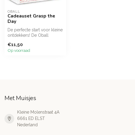
OBALL
Cadeauset Grasp the
Day
De perfecte start voor kleine
ontdekkers! De Oball
Cadeauset “Grasp the Day”
€11,50
com...
Op voorraad
Met Muisjes
Kleine Molenstraat 4A
6661 ED ELST
Nederland