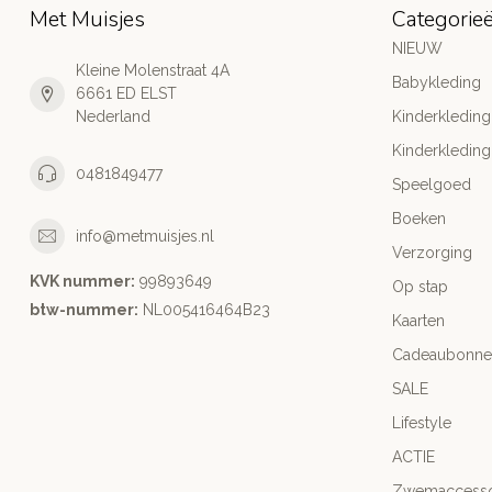
Met Muisjes
Categorie
NIEUW
Kleine Molenstraat 4A
Babykleding
6661 ED ELST
Nederland
Kinderkleding
Kinderkleding
0481849477
Speelgoed
Boeken
info@metmuisjes.nl
Verzorging
KVK nummer:
99893649
Op stap
btw-nummer:
NL005416464B23
Kaarten
Cadeaubonne
SALE
Lifestyle
ACTIE
Zwemaccesso