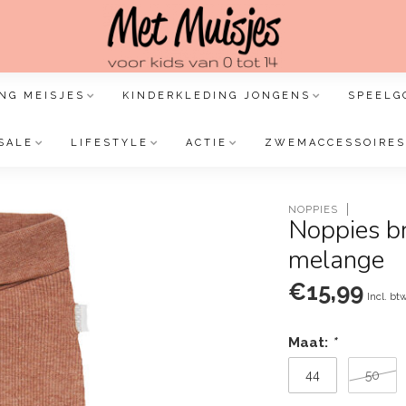
NG MEISJES
KINDERKLEDING JONGENS
SPEELG
SALE
LIFESTYLE
ACTIE
ZWEMACCESSOIRES
NOPPIES
Noppies br
melange
€15,99
Incl. bt
Maat:
*
44
50