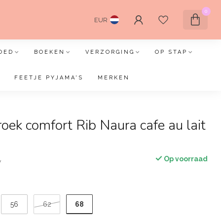
0
EUR
OED
BOEKEN
VERZORGING
OP STAP
FEETJE PYJAMA'S
MERKEN
oek comfort Rib Naura cafe au lait
Op voorraad
w
68
56
62