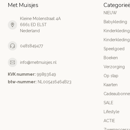
Met Muisjes
Categorie
NIEUW
Kleine Molenstraat 4A
Babykleding
6661 ED ELST
Nederland
Kinderkleding
Kinderkleding
0481849477
Speelgoed
Boeken
info@metmuisjes.nl
Verzorging
KVK nummer:
99893649
Op stap
btw-nummer:
NL005416464B23
Kaarten
Cadeaubonne
SALE
Lifestyle
ACTIE
Zwemaccesso