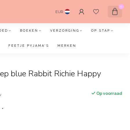
0
EUR
OED
BOEKEN
VERZORGING
OP STAP
FEETJE PYJAMA'S
MERKEN
ep blue Rabbit Richie Happy
Op voorraad
w
:
*