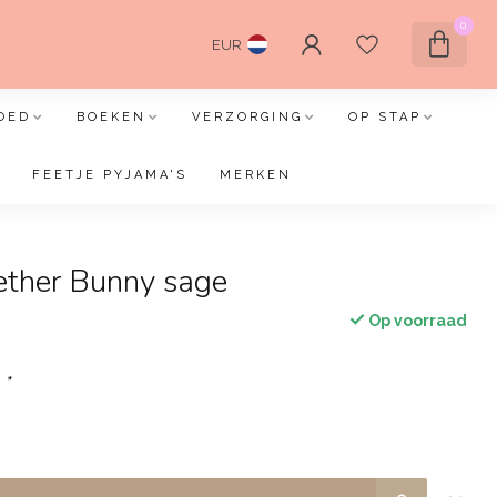
0
EUR
OED
BOEKEN
VERZORGING
OP STAP
FEETJE PYJAMA'S
MERKEN
ether Bunny sage
Op voorraad
:
*