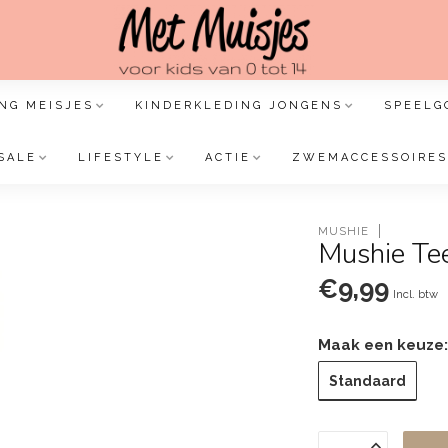
NG MEISJES
KINDERKLEDING JONGENS
SPEELG
SALE
LIFESTYLE
ACTIE
ZWEMACCESSOIRES
MUSHIE
Mushie Te
€9,99
Incl. btw
Maak een keuze
Standaard