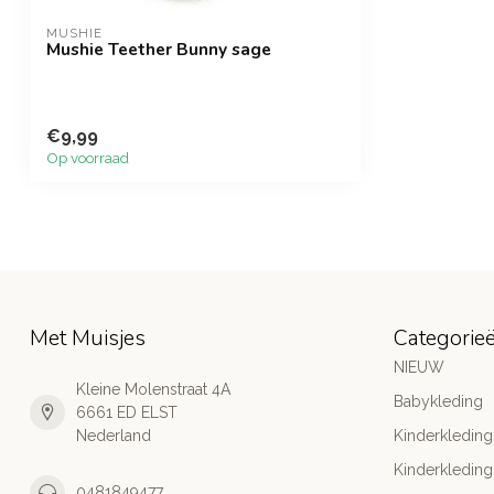
MUSHIE
Mushie Teether Bunny sage
€9,99
Op voorraad
Met Muisjes
Categorie
NIEUW
Kleine Molenstraat 4A
Babykleding
6661 ED ELST
Nederland
Kinderkleding
Kinderkleding
0481849477