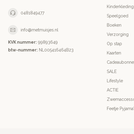
Kinderkleding
0481849477
Speelgoed
Boeken
info@metmuisjes.nl
Verzorging
KVK nummer:
99893649
Op stap
btw-nummer:
NL005416464B23
Kaarten
Cadeaubonne
SALE
Lifestyle
ACTIE
Zwemaccesso
Feetje Pyjama