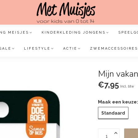
NG MEISJES
KINDERKLEDING JONGENS
SPEELG
SALE
LIFESTYLE
ACTIE
ZWEMACCESSOIRES
Mijn vaka
€7,95
Incl. btw
Maak een keuze
Standaard