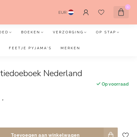
0
EUR
OED
BOEKEN
VERZORGING
OP STAP
FEETJE PYJAMA'S
MERKEN
ntiedoeboek Nederland
Op voorraad
:
*
Toevoegen aan winkelwagen