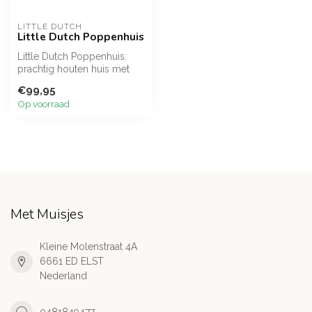
LITTLE DUTCH
Little Dutch Poppenhuis
Little Dutch Poppenhuis:
prachtig houten huis met
accessoires, stimuleert
€99,95
fantas...
Op voorraad
Met Muisjes
Kleine Molenstraat 4A
6661 ED ELST
Nederland
0481849477