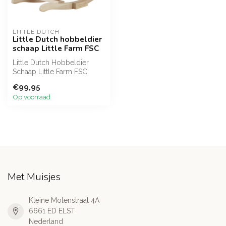
LITTLE DUTCH
Little Dutch hobbeldier
schaap Little Farm FSC
Little Dutch Hobbeldier
Schaap Little Farm FSC:
schattig en duurzaam
€99,95
hobbelpaard...
Op voorraad
Met Muisjes
Kleine Molenstraat 4A
6661 ED ELST
Nederland