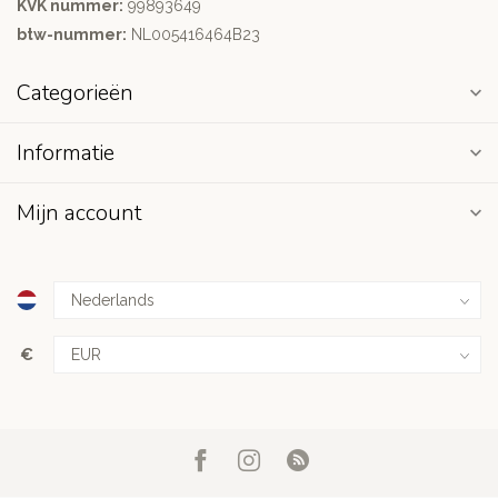
KVK nummer:
99893649
btw-nummer:
NL005416464B23
Categorieën
Informatie
Mijn account
€