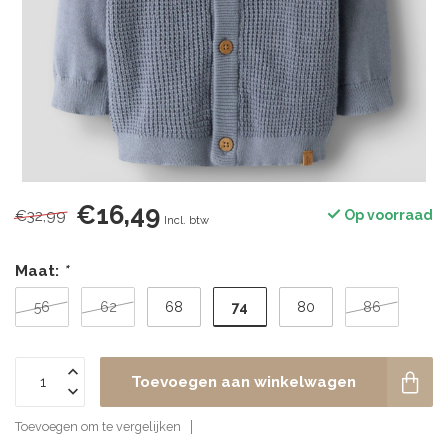
€16,49
€32,99
Op voorraad
Incl. btw
Maat:
*
74
56
62
68
80
86
Toevoegen aan winkelwagen
Toevoegen om te vergelijken