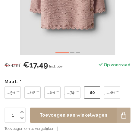
€17,49
€34,99
Op voorraad
Incl. btw
Maat:
*
80
56
62
68
74
86
Toevoegen aan winkelwagen
Toevoegen om te vergelijken