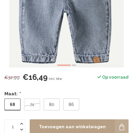
€16,49
€32,99
Op voorraad
Incl. btw
Maat:
*
68
74
80
86
Toevoegen aan winkelwagen