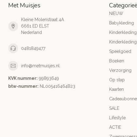
Met Muisjes
Categorie
NIEUW
Kleine Molenstraat 4A
Babykleding
6661 ED ELST
Nederland
Kinderkleding
Kinderkleding
0481849477
Speelgoed
Boeken
info@metmuisjes.nl
Verzorging
KVK nummer:
99893649
Op stap
btw-nummer:
NL005416464B23
Kaarten
Cadeaubonne
SALE
Lifestyle
ACTIE
Zwemaccesso