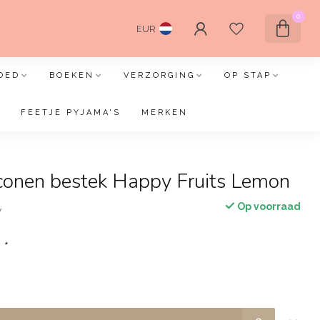
0
EUR
OED
BOEKEN
VERZORGING
OP STAP
FEETJE PYJAMA'S
MERKEN
iconen bestek Happy Fruits Lemon
Op voorraad
w
:
*