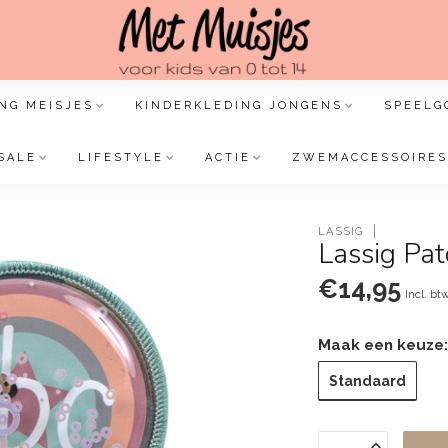
NG MEISJES
KINDERKLEDING JONGENS
SPEELG
SALE
LIFESTYLE
ACTIE
ZWEMACCESSOIRES
LASSIG
Lassig Pat
€14,95
Incl. bt
Maak een keuze
Standaard