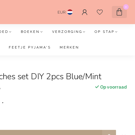
0
EUR
OED
BOEKEN
VERZORGING
OP STAP
FEETJE PYJAMA'S
MERKEN
ches set DIY 2pcs Blue/Mint
Op voorraad
w
:
*