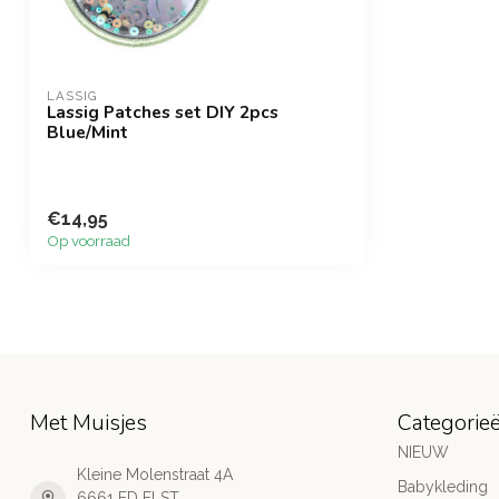
LASSIG
Lassig Patches set DIY 2pcs
Blue/Mint
€14,95
Op voorraad
Met Muisjes
Categorie
NIEUW
Kleine Molenstraat 4A
Babykleding
6661 ED ELST