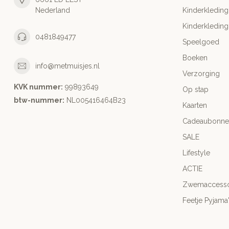
Nederland
Kinderkleding
Kinderkleding
0481849477
Speelgoed
Boeken
info@metmuisjes.nl
Verzorging
KVK nummer:
99893649
Op stap
btw-nummer:
NL005416464B23
Kaarten
Cadeaubonne
SALE
Lifestyle
ACTIE
Zwemaccesso
Feetje Pyjama