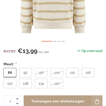
€13,99
€27,99
Op voorraad
Incl. btw
Maat:
*
86
92
98
104
110
116
122
128
134
140
Toevoegen aan winkelwagen