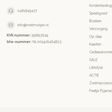
Kinderkleding
0481849477
Speelgoed
Boeken
info@metmuisjes.nl
Verzorging
KVK nummer:
99893649
Op stap
btw-nummer:
NL005416464B23
Kaarten
Cadeaubonne
SALE
Lifestyle
ACTIE
Zwemaccesso
Feetje Pyjama