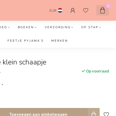
0
EUR
OED
BOEKEN
VERZORGING
OP STAP
FEETJE PYJAMA'S
MERKEN
 klein schaapje
Op voorraad
w
:
*
Toevoegen aan winkelwagen