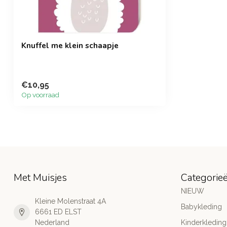
Knuffel me klein schaapje
€10,95
Op voorraad
Met Muisjes
Categorie
NIEUW
Kleine Molenstraat 4A
Babykleding
6661 ED ELST
Nederland
Kinderkleding