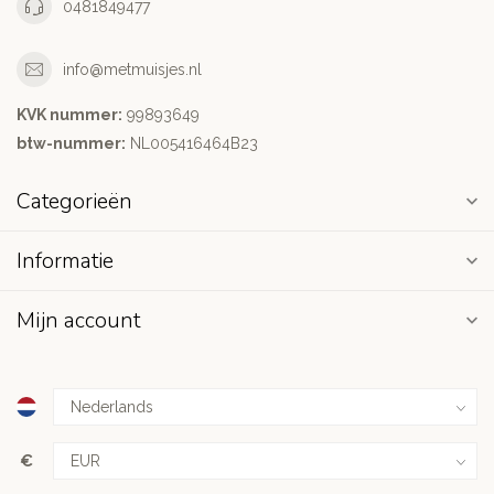
0481849477
info@metmuisjes.nl
KVK nummer:
99893649
btw-nummer:
NL005416464B23
Categorieën
Informatie
Mijn account
€