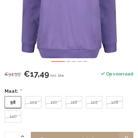
€17,49
€34,99
Op voorraad
Incl. btw
Maat:
*
98
104
110
116
122
128
140