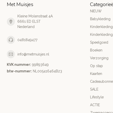
Met Muisjes
Categorie
NIEUW
Kleine Molenstraat 4A
Babykleding
6661 ED ELST
Nederland
Kinderkleding
Kinderkleding
0481849477
Speelgoed
Boeken
info@metmuisjes.nl
Verzorging
KVK nummer:
99893649
Op stap
btw-nummer:
NL005416464B23
Kaarten
Cadeaubonne
SALE
Lifestyle
ACTIE
Zwemaccesso