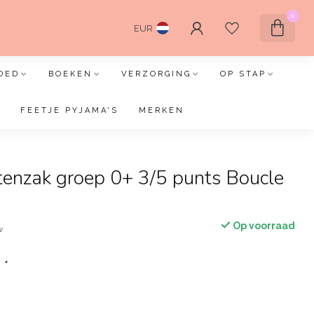
0
EUR
OED
BOEKEN
VERZORGING
OP STAP
FEETJE PYJAMA'S
MERKEN
etenzak groep 0+ 3/5 punts Boucle
Op voorraad
w
:
*