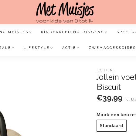
NG MEISJES
KINDERKLEDING JONGENS
SPEELG
SALE
LIFESTYLE
ACTIE
ZWEMACCESSOIRES
JOLLEIN
Jollein vo
Biscuit
€39,99
Incl. bt
Maak een keuze
Standaard