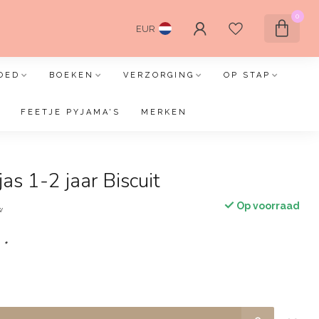
0
EUR
OED
BOEKEN
VERZORGING
OP STAP
FEETJE PYJAMA'S
MERKEN
jas 1-2 jaar Biscuit
Op voorraad
w
:
*