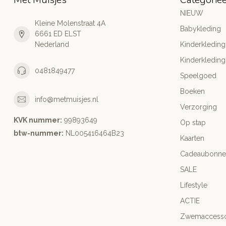
NIEUW
Kleine Molenstraat 4A
Babykleding
6661 ED ELST
Nederland
Kinderkleding
Kinderkleding
0481849477
Speelgoed
Boeken
info@metmuisjes.nl
Verzorging
KVK nummer:
99893649
Op stap
btw-nummer:
NL005416464B23
Kaarten
Cadeaubonne
SALE
Lifestyle
ACTIE
Zwemaccesso