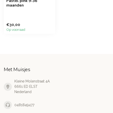
Pastel pink 9-36
maanden
€30,00
Op voorraad
Met Muisjes
Kleine Molenstraat 4A
6661 ED ELST
Nederland
0481849477