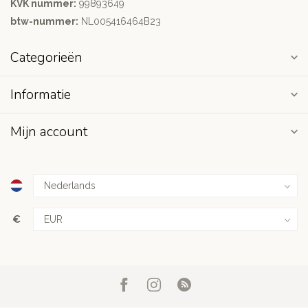
KVK nummer:
99893649
btw-nummer:
NL005416464B23
Categorieën
Informatie
Mijn account
€