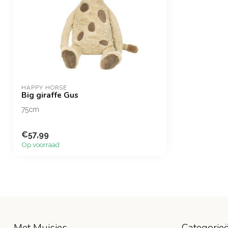
HAPPY HORSE
Big giraffe Gus
75cm
€57,99
Op voorraad
Met Muisjes
Categorie