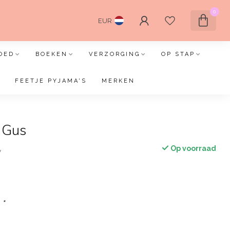
0
EUR
OED
BOEKEN
VERZORGING
OP STAP
FEETJE PYJAMA'S
MERKEN
e Gus
Op voorraad
w
:
*