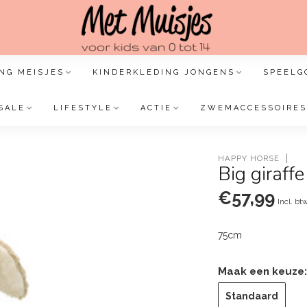
NG MEISJES
KINDERKLEDING JONGENS
SPEELG
SALE
LIFESTYLE
ACTIE
ZWEMACCESSOIRES
HAPPY HORSE
Big giraff
€57,99
Incl. bt
75cm
Maak een keuze
Standaard