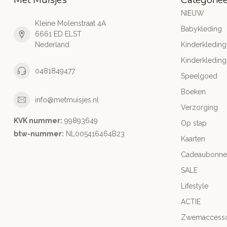
NIEUW
Kleine Molenstraat 4A
Babykleding
6661 ED ELST
Nederland
Kinderkleding
Kinderkleding
0481849477
Speelgoed
Boeken
info@metmuisjes.nl
Verzorging
KVK nummer:
99893649
Op stap
btw-nummer:
NL005416464B23
Kaarten
Cadeaubonne
SALE
Lifestyle
ACTIE
Zwemaccesso