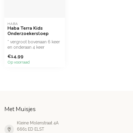
HABA
Haba Terra Kids
Onderzoekersloep
* vergroot bovenaan 6 keer
en onderaan 4 keer
* door twee handvaten
€14,99
goed vast t...
Op voorraad
Met Muisjes
Kleine Molenstraat 4A
6661 ED ELST