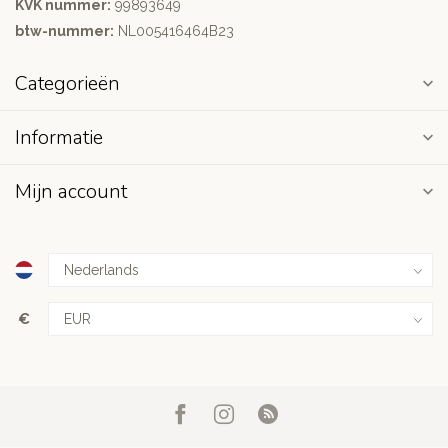
KVK nummer:
99893649
btw-nummer:
NL005416464B23
Categorieën
Informatie
Mijn account
€