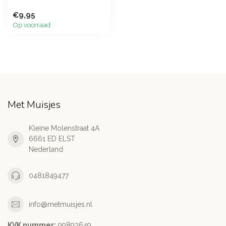
€9,95
Op voorraad
Met Muisjes
Kleine Molenstraat 4A
6661 ED ELST
Nederland
0481849477
info@metmuisjes.nl
KVK nummer:
99893649