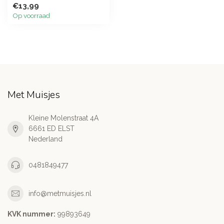
€13,99
Op voorraad
Met Muisjes
Kleine Molenstraat 4A
6661 ED ELST
Nederland
0481849477
info@metmuisjes.nl
KVK nummer:
99893649