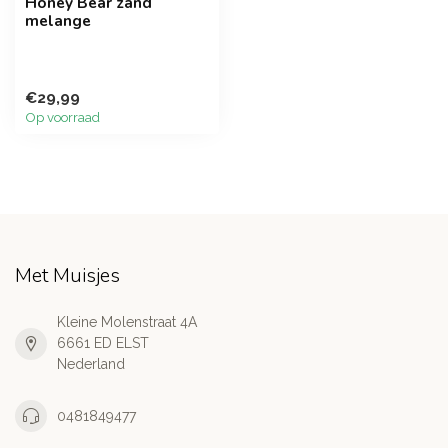
Honey Bear zand
melange
€29,99
Op voorraad
Met Muisjes
Kleine Molenstraat 4A
6661 ED ELST
Nederland
0481849477