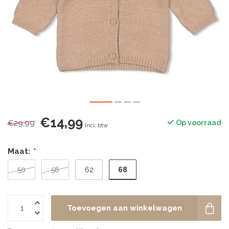
€14,99
€29,99
Op voorraad
Incl. btw
Maat:
*
68
50
56
62
Toevoegen aan winkelwagen