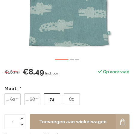
€8,49
€16,99
Op voorraad
Incl. btw
Maat:
*
74
62
68
80
Toevoegen aan winkelwagen