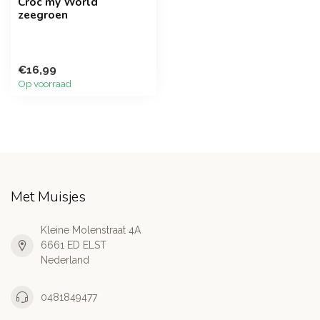
Croc my World
zeegroen
€16,99
Op voorraad
Met Muisjes
Kleine Molenstraat 4A
6661 ED ELST
Nederland
0481849477