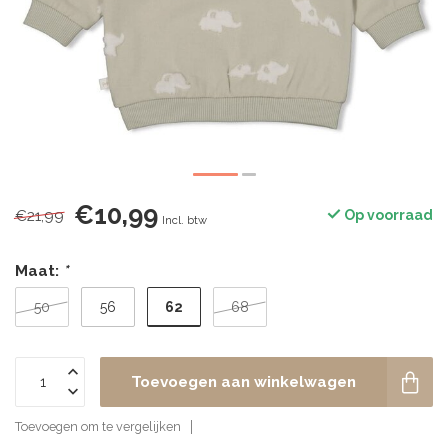
€10,99
€21,99
Op voorraad
Incl. btw
Maat:
*
62
50
56
68
Toevoegen aan winkelwagen
Toevoegen om te vergelijken