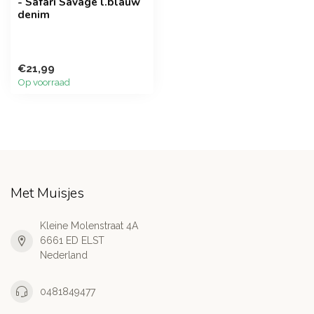
- Safari Savage l.blauw
denim
€21,99
Op voorraad
Met Muisjes
Kleine Molenstraat 4A
6661 ED ELST
Nederland
0481849477