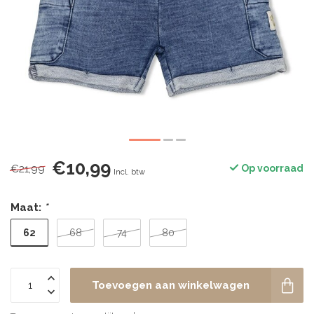
€10,99
€21,99
Op voorraad
Incl. btw
Maat:
*
62
68
74
80
Toevoegen aan winkelwagen