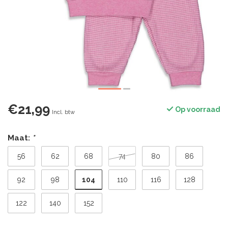
€21,99
Op voorraad
Incl. btw
Maat:
*
56
62
68
74
80
86
104
92
98
110
116
128
122
140
152