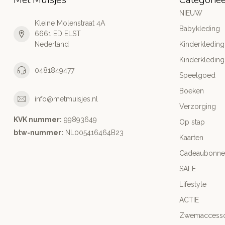
NIEUW
Kleine Molenstraat 4A
Babykleding
6661 ED ELST
Nederland
Kinderkleding
Kinderkleding
0481849477
Speelgoed
Boeken
info@metmuisjes.nl
Verzorging
KVK nummer:
99893649
Op stap
btw-nummer:
NL005416464B23
Kaarten
Cadeaubonne
SALE
Lifestyle
ACTIE
Zwemaccesso