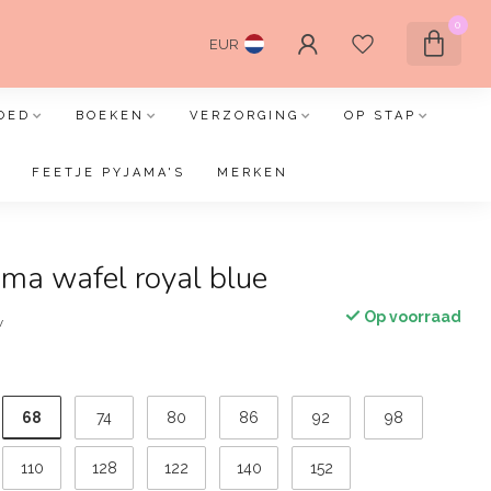
0
EUR
OED
BOEKEN
VERZORGING
OP STAP
FEETJE PYJAMA'S
MERKEN
ama wafel royal blue
Op voorraad
w
68
74
80
86
92
98
110
128
122
140
152