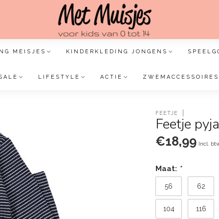
NG MEISJES
KINDERKLEDING JONGENS
SPEELG
SALE
LIFESTYLE
ACTIE
ZWEMACCESSOIRES
FEETJE
Feetje pyj
€18,99
Incl. bt
Maat:
*
56
62
104
116