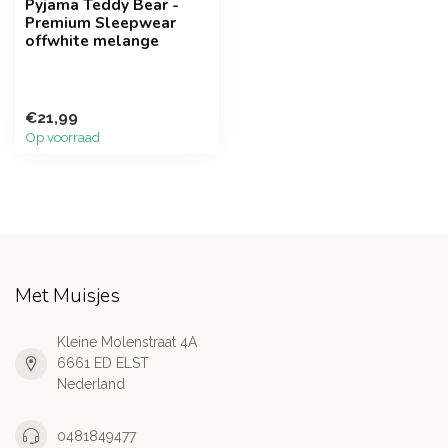
Pyjama Teddy Bear -
Premium Sleepwear
offwhite melange
€21,99
Op voorraad
Met Muisjes
Kleine Molenstraat 4A
6661 ED ELST
Nederland
0481849477