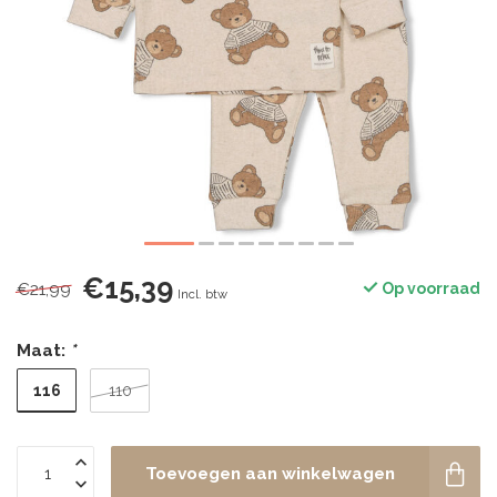
€15,39
€21,99
Op voorraad
Incl. btw
Maat:
*
116
110
Toevoegen aan winkelwagen