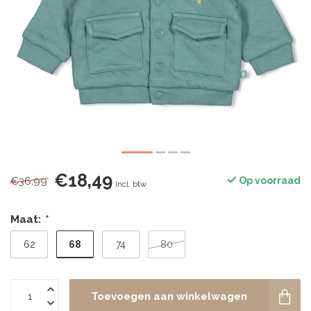
€18,49
€36,99
Op voorraad
Incl. btw
Maat:
*
68
62
74
80
Toevoegen aan winkelwagen