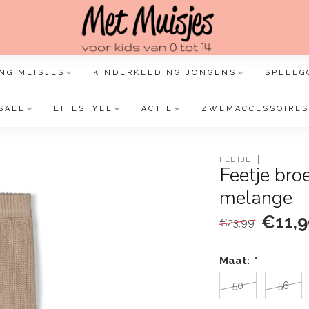
NG MEISJES
KINDERKLEDING JONGENS
SPEELG
SALE
LIFESTYLE
ACTIE
ZWEMACCESSOIRES
FEETJE
Feetje bro
melange
€11,9
€23,99
Maat:
*
50
56