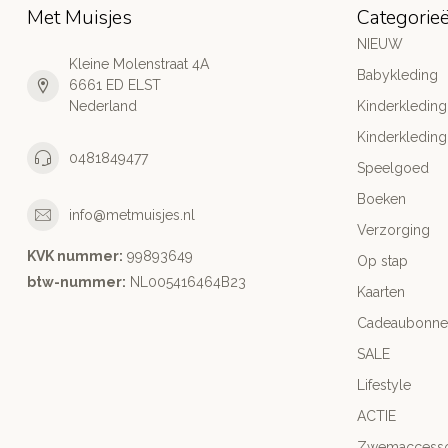
Met Muisjes
Categorie
NIEUW
Kleine Molenstraat 4A
Babykleding
6661 ED ELST
Nederland
Kinderkleding
Kinderkleding
0481849477
Speelgoed
Boeken
info@metmuisjes.nl
Verzorging
KVK nummer:
99893649
Op stap
btw-nummer:
NL005416464B23
Kaarten
Cadeaubonne
SALE
Lifestyle
ACTIE
Zwemaccesso