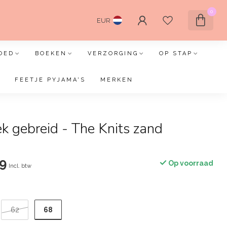
0
EUR
OED
BOEKEN
VERZORGING
OP STAP
FEETJE PYJAMA'S
MERKEN
ek gebreid - The Knits zand
9
Op voorraad
Incl. btw
68
62