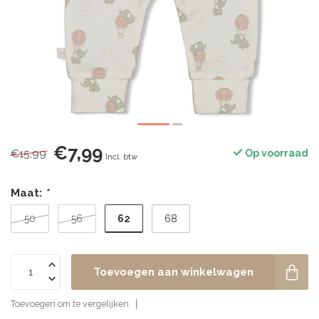
€7,99
€15,99
Op voorraad
Incl. btw
Maat:
*
62
50
56
68
Toevoegen aan winkelwagen
Toevoegen om te vergelijken