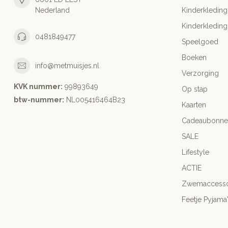
Nederland
Kinderkleding
Kinderkleding
0481849477
Speelgoed
Boeken
info@metmuisjes.nl
Verzorging
KVK nummer:
99893649
Op stap
btw-nummer:
NL005416464B23
Kaarten
Cadeaubonne
SALE
Lifestyle
ACTIE
Zwemaccesso
Feetje Pyjama