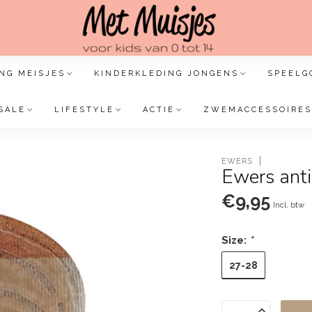
NG MEISJES
KINDERKLEDING JONGENS
SPEELG
SALE
LIFESTYLE
ACTIE
ZWEMACCESSOIRES
EWERS
Ewers anti
€9,95
Incl. btw
Size:
*
27-28