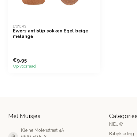
EWERS
Ewers antislip sokken Egel beige
melange
€9,95
Op voorraad
Met Muisjes
Categorie
NIEUW
Kleine Molenstraat 4A
Babykleding
6661 ED ELST