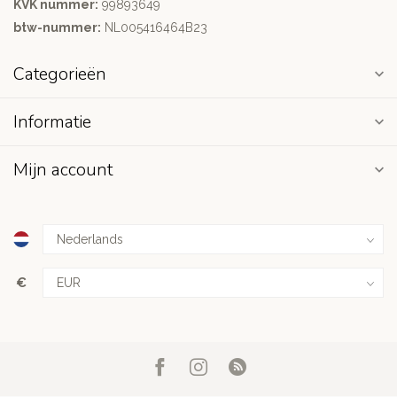
KVK nummer:
99893649
btw-nummer:
NL005416464B23
Categorieën
Informatie
Mijn account
€