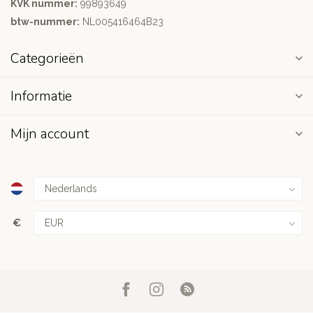
KVK nummer:
99893649
btw-nummer:
NL005416464B23
Categorieën
Informatie
Mijn account
€