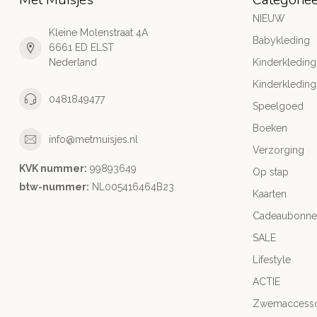
NIEUW
Kleine Molenstraat 4A
Babykleding
6661 ED ELST
Nederland
Kinderkleding
Kinderkleding
0481849477
Speelgoed
Boeken
info@metmuisjes.nl
Verzorging
KVK nummer:
99893649
Op stap
btw-nummer:
NL005416464B23
Kaarten
Cadeaubonne
SALE
Lifestyle
ACTIE
Zwemaccesso