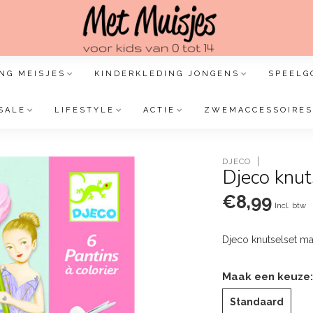
NG MEISJES
KINDERKLEDING JONGENS
SPEELG
SALE
LIFESTYLE
ACTIE
ZWEMACCESSOIRES
DJECO
Djeco knu
€8,99
Incl. btw
Djeco knutselset ma
Maak een keuze
Standaard