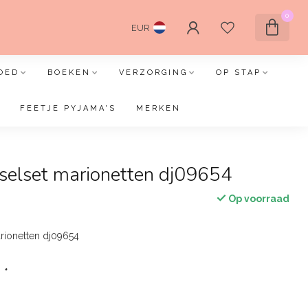
0
EUR
OED
BOEKEN
VERZORGING
OP STAP
FEETJE PYJAMA'S
MERKEN
tselset marionetten dj09654
Op voorraad
rionetten dj09654
:
*