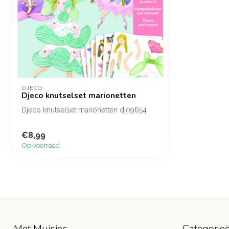
DJECO
Djeco knutselset marionetten
Djeco knutselset marionetten dj09654
€8,99
Op voorraad
Met Muisjes
Categorie