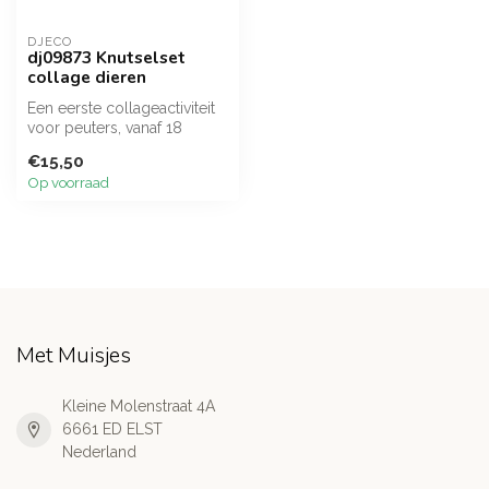
DJECO
dj09873 Knutselset
collage dieren
Een eerste collageactiviteit
voor peuters, vanaf 18
maanden. Dikke vormen die
€15,50
ge...
Op voorraad
Met Muisjes
Kleine Molenstraat 4A
6661 ED ELST
Nederland